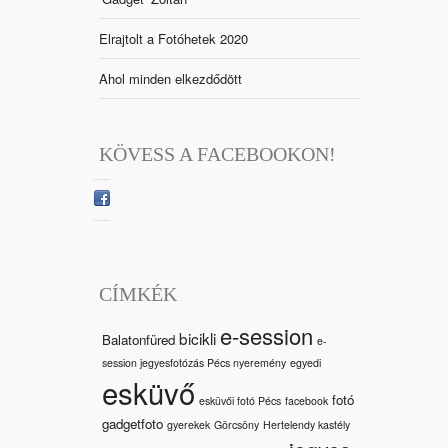
Elrajtolt a Fotóhetek 2020
Ahol minden elkezdődött
KÖVESS A FACEBOOKON!
CÍMKÉK
e-session
bicikli
Balatonfüred
e-
session jegyesfotózás Pécs nyeremény
egyedi
esküvő
fotó
esküvői fotó Pécs
facebook
gadgetfoto
gyerekek
Görcsöny
Hertelendy kastély