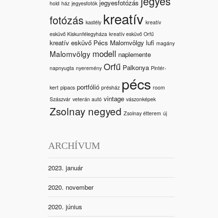
jegyes
jegyesfotózás
hold
ház
jegyesfotók
kreatív
fotózás
kastély
kreatív
esküvő Kiskunfélegyháza
kreatív esküvő Orfű
kreatív esküvő Pécs Malomvölgy
lufi
magány
modell
Malomvölgy
naplemente
Orfű
Palkonya
napnyugta
nyeremény
Pintér-
pécs
portfólió
kert
pipacs
présház
room
vintage
Szászvár
veterán autó
vászonképek
Zsolnay negyed
Zsolnay étterem
új
ARCHÍVUM
2023. január
2020. november
2020. június