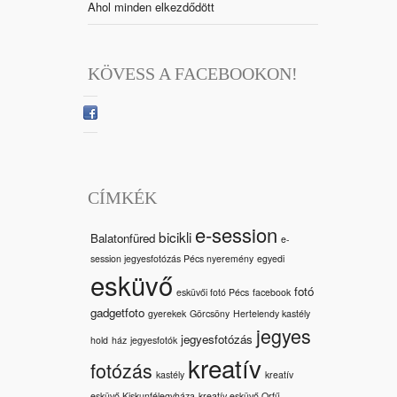
Ahol minden elkezdődött
KÖVESS A FACEBOOKON!
CÍMKÉK
e-session
bicikli
Balatonfüred
e-
session jegyesfotózás Pécs nyeremény
egyedi
esküvő
fotó
esküvői fotó Pécs
facebook
gadgetfoto
gyerekek
Görcsöny
Hertelendy kastély
jegyes
jegyesfotózás
hold
ház
jegyesfotók
kreatív
fotózás
kastély
kreatív
esküvő Kiskunfélegyháza
kreatív esküvő Orfű