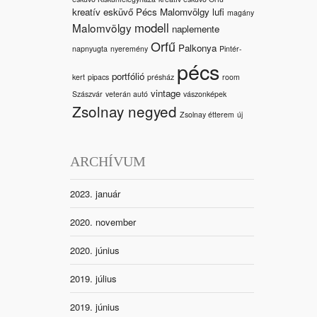
kreatív esküvő Pécs Malomvölgy
lufi
magány
modell
Malomvölgy
naplemente
Orfű
Palkonya
napnyugta
nyeremény
Pintér-
pécs
portfólió
kert
pipacs
présház
room
vintage
Szászvár
veterán autó
vászonképek
Zsolnay negyed
Zsolnay étterem
új
ARCHÍVUM
2023. január
2020. november
2020. június
2019. július
2019. június