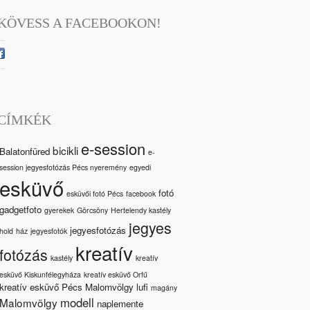
KÖVESS A FACEBOOKON!
CÍMKÉK
e-session
bicikli
Balatonfüred
e-
session jegyesfotózás Pécs nyeremény
egyedi
esküvő
fotó
esküvői fotó Pécs
facebook
gadgetfoto
gyerekek
Görcsöny
Hertelendy kastély
jegyes
jegyesfotózás
hold
ház
jegyesfotók
kreatív
fotózás
kastély
kreatív
esküvő Kiskunfélegyháza
kreatív esküvő Orfű
kreatív esküvő Pécs Malomvölgy
lufi
magány
modell
Malomvölgy
naplemente