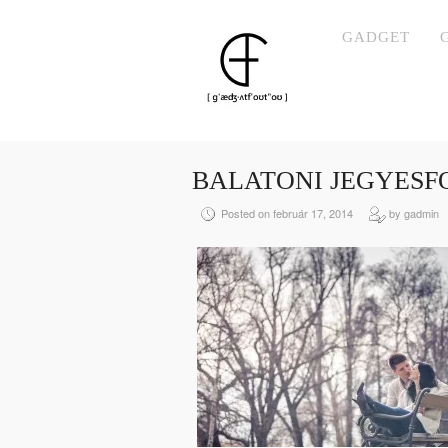
GADGET
BALATONI JEGYESF
Posted on február 17, 2014
by gadmin