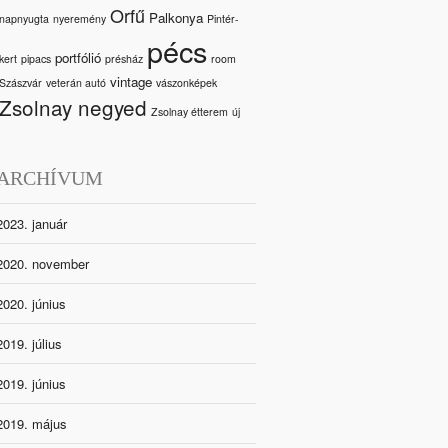
Orfű
Palkonya
napnyugta
nyeremény
Pintér-
pécs
portfólió
kert
pipacs
présház
room
vintage
Szászvár
veterán autó
vászonképek
Zsolnay negyed
Zsolnay étterem
új
ARCHÍVUM
2023. január
2020. november
2020. június
2019. július
2019. június
2019. május