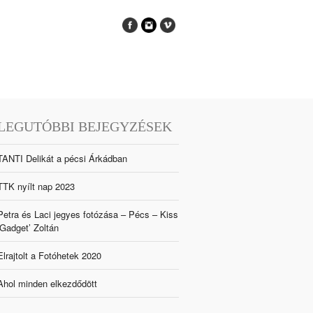
LEGUTÓBBI BEJEGYZÉSEK
TANTI Delikát a pécsi Árkádban
TTK nyílt nap 2023
Petra és Laci jegyes fotózása – Pécs – Kiss
‘Gadget’ Zoltán
Elrajtolt a Fotóhetek 2020
Ahol minden elkezdődött