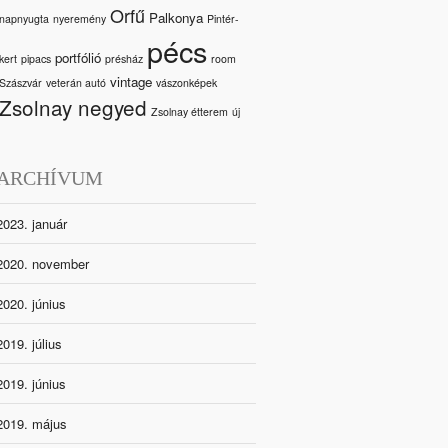
Orfű
Palkonya
napnyugta
nyeremény
Pintér-
pécs
portfólió
kert
pipacs
présház
room
vintage
Szászvár
veterán autó
vászonképek
Zsolnay negyed
Zsolnay étterem
új
ARCHÍVUM
2023. január
2020. november
2020. június
2019. július
2019. június
2019. május