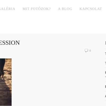
GALÉRIA
MIT FOTÓZOK?
A BLOG
KAPCSOLAT
ESSION
0