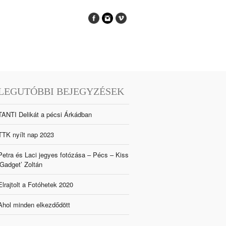
LEGUTÓBBI BEJEGYZÉSEK
TANTI Delikát a pécsi Árkádban
TTK nyílt nap 2023
Petra és Laci jegyes fotózása – Pécs – Kiss
‘Gadget’ Zoltán
Elrajtolt a Fotóhetek 2020
Ahol minden elkezdődött