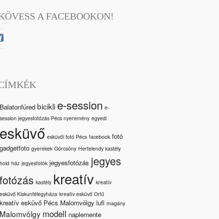
KÖVESS A FACEBOOKON!
CÍMKÉK
e-session
bicikli
Balatonfüred
e-
session jegyesfotózás Pécs nyeremény
egyedi
esküvő
fotó
esküvői fotó Pécs
facebook
gadgetfoto
gyerekek
Görcsöny
Hertelendy kastély
jegyes
jegyesfotózás
hold
ház
jegyesfotók
kreatív
fotózás
kastély
kreatív
esküvő Kiskunfélegyháza
kreatív esküvő Orfű
kreatív esküvő Pécs Malomvölgy
lufi
magány
modell
Malomvölgy
naplemente