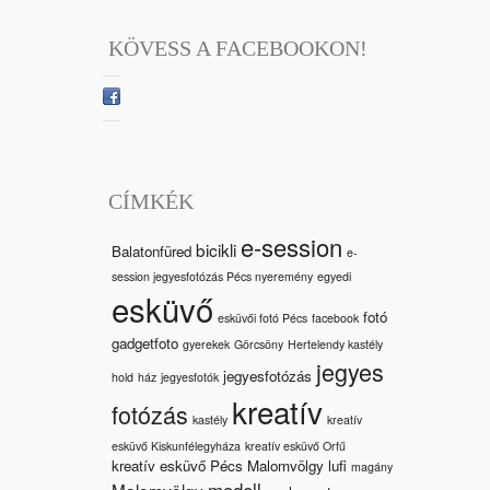
KÖVESS A FACEBOOKON!
CÍMKÉK
e-session
bicikli
Balatonfüred
e-
session jegyesfotózás Pécs nyeremény
egyedi
esküvő
fotó
esküvői fotó Pécs
facebook
gadgetfoto
gyerekek
Görcsöny
Hertelendy kastély
jegyes
jegyesfotózás
hold
ház
jegyesfotók
kreatív
fotózás
kastély
kreatív
esküvő Kiskunfélegyháza
kreatív esküvő Orfű
kreatív esküvő Pécs Malomvölgy
lufi
magány
modell
Malomvölgy