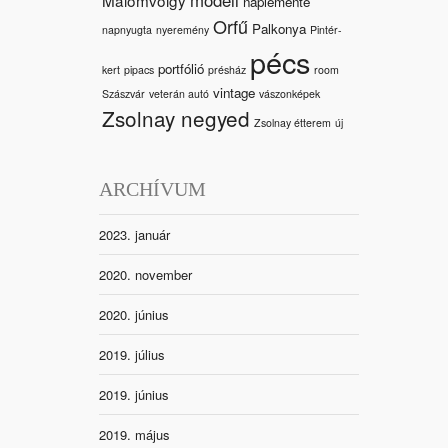
naplemente
Orfű
Palkonya
napnyugta
nyeremény
Pintér-
pécs
portfólió
kert
pipacs
présház
room
vintage
Szászvár
veterán autó
vászonképek
Zsolnay negyed
Zsolnay étterem
új
ARCHÍVUM
2023. január
2020. november
2020. június
2019. július
2019. június
2019. május