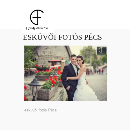
ESKÜVŐI FOTÓS PÉCS
esküvői fotós Pécs