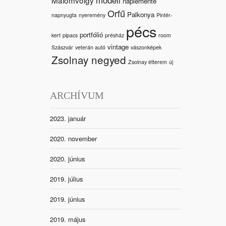
naplemente
Orfű
Palkonya
napnyugta
nyeremény
Pintér-
pécs
portfólió
kert
pipacs
présház
room
vintage
Szászvár
veterán autó
vászonképek
Zsolnay negyed
Zsolnay étterem
új
ARCHÍVUM
2023. január
2020. november
2020. június
2019. július
2019. június
2019. május