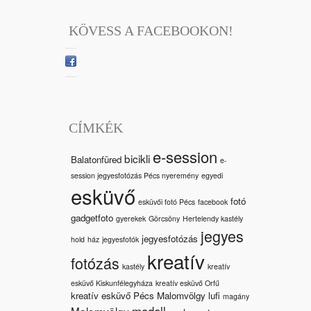
KÖVESS A FACEBOOKON!
CÍMKÉK
e-session
bicikli
Balatonfüred
e-
session jegyesfotózás Pécs nyeremény
egyedi
esküvő
fotó
esküvői fotó Pécs
facebook
gadgetfoto
gyerekek
Görcsöny
Hertelendy kastély
jegyes
jegyesfotózás
hold
ház
jegyesfotók
kreatív
fotózás
kastély
kreatív
esküvő Kiskunfélegyháza
kreatív esküvő Orfű
kreatív esküvő Pécs Malomvölgy
lufi
magány
modell
Malomvölgy