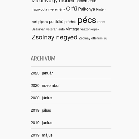
naplemente
Orfű
Palkonya
napnyugta
nyeremény
Pintér-
pécs
portfólió
kert
pipacs
présház
room
vintage
Szászvár
veterán autó
vászonképek
Zsolnay negyed
Zsolnay étterem
új
ARCHÍVUM
2023. január
2020. november
2020. június
2019. július
2019. június
2019. május