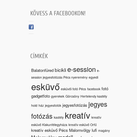
KÖVESS A FACEBOOKON!
CÍMKÉK
e-session
bicikli
Balatonfüred
e-
session jegyesfotózás Pécs nyeremény
egyedi
esküvő
fotó
esküvői fotó Pécs
facebook
gadgetfoto
gyerekek
Görcsöny
Hertelendy kastély
jegyes
jegyesfotózás
hold
ház
jegyesfotók
kreatív
fotózás
kastély
kreatív
esküvő Kiskunfélegyháza
kreatív esküvő Orfű
kreatív esküvő Pécs Malomvölgy
lufi
magány
modell
Malomvölgy