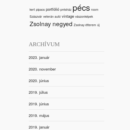
pécs
portfólió
kert
pipacs
présház
room
vintage
Szászvár
veterán autó
vászonképek
Zsolnay negyed
Zsolnay étterem
új
ARCHÍVUM
2023. január
2020. november
2020. június
2019. július
2019. június
2019. május
2019. január