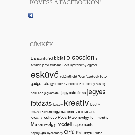
KÖVESS A FACEBOOKON!
CÍMKÉK
e-session
bicikli
Balatonfüred
e-
session jegyesfotózás Pécs nyeremény
egyedi
esküvő
fotó
esküvői fotó Pécs
facebook
gadgetfoto
gyerekek
Görcsöny
Hertelendy kastély
jegyes
jegyesfotózás
hold
ház
jegyesfotók
kreatív
fotózás
kastély
kreatív
esküvő Kiskunfélegyháza
kreatív esküvő Orfű
kreatív esküvő Pécs Malomvölgy
lufi
magány
modell
Malomvölgy
naplemente
Orfű
Palkonya
napnyugta
nyeremény
Pintér-