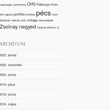
Orfű
Palkonya
napnyugta
nyeremény
Pintér-
pécs
portfólió
kert
pipacs
présház
room
vintage
Szászvár
veterán autó
vászonképek
Zsolnay negyed
Zsolnay étterem
új
ARCHÍVUM
2023. január
2020. november
2020. június
2019. július
2019. június
2019. május