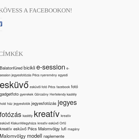
KÖVESS A FACEBOOKON!
CÍMKÉK
e-session
bicikli
Balatonfüred
e-
session jegyesfotózás Pécs nyeremény
egyedi
esküvő
fotó
esküvői fotó Pécs
facebook
gadgetfoto
gyerekek
Görcsöny
Hertelendy kastély
jegyes
jegyesfotózás
hold
ház
jegyesfotók
kreatív
fotózás
kastély
kreatív
esküvő Kiskunfélegyháza
kreatív esküvő Orfű
kreatív esküvő Pécs Malomvölgy
lufi
magány
modell
Malomvölgy
naplemente