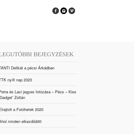
LEGUTÓBBI BEJEGYZÉSEK
TANTI Delikát a pécsi Árkádban
TTK nyílt nap 2023
Petra és Laci jegyes fotózása – Pécs – Kiss
‘Gadget’ Zoltán
Elrajtolt a Fotóhetek 2020
Ahol minden elkezdődött