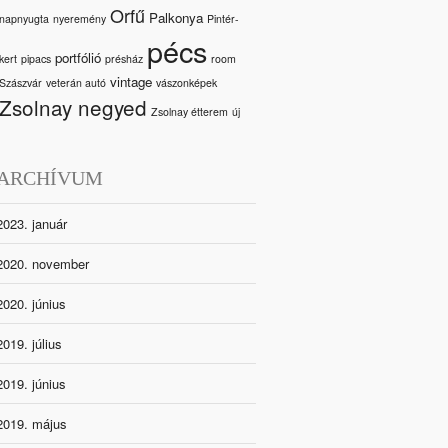
Orfű
Palkonya
napnyugta
nyeremény
Pintér-
pécs
portfólió
kert
pipacs
présház
room
vintage
Szászvár
veterán autó
vászonképek
Zsolnay negyed
Zsolnay étterem
új
ARCHÍVUM
2023. január
2020. november
2020. június
2019. július
2019. június
2019. május