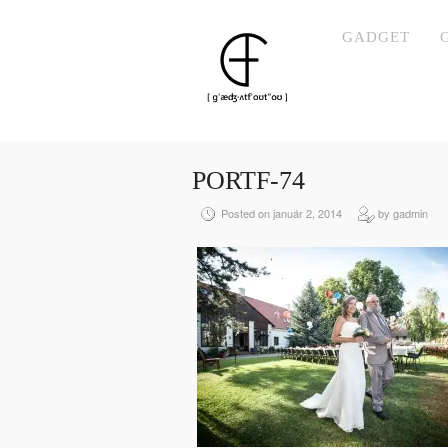
GADGET
PORTF-74
Posted on január 2, 2014
by gadmin