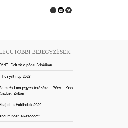
LEGUTÓBBI BEJEGYZÉSEK
TANTI Delikát a pécsi Árkádban
TTK nyílt nap 2023
Petra és Laci jegyes fotózása – Pécs – Kiss
‘Gadget’ Zoltán
Elrajtolt a Fotóhetek 2020
Ahol minden elkezdődött