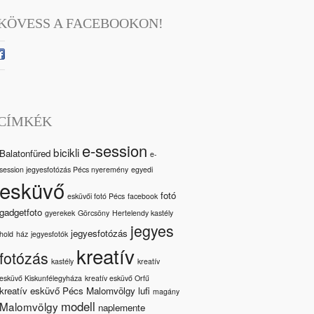
KÖVESS A FACEBOOKON!
CÍMKÉK
e-session
bicikli
Balatonfüred
e-
session jegyesfotózás Pécs nyeremény
egyedi
esküvő
fotó
esküvői fotó Pécs
facebook
gadgetfoto
gyerekek
Görcsöny
Hertelendy kastély
jegyes
jegyesfotózás
hold
ház
jegyesfotók
kreatív
fotózás
kastély
kreatív
esküvő Kiskunfélegyháza
kreatív esküvő Orfű
kreatív esküvő Pécs Malomvölgy
lufi
magány
modell
Malomvölgy
naplemente