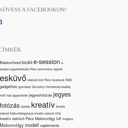
KÖVESS A FACEBOOKON!
CÍMKÉK
e-session
bicikli
Balatonfüred
e-
session jegyesfotózás Pécs nyeremény
egyedi
esküvő
fotó
esküvői fotó Pécs
facebook
gadgetfoto
gyerekek
Görcsöny
Hertelendy kastély
jegyes
jegyesfotózás
hold
ház
jegyesfotók
kreatív
fotózás
kastély
kreatív
esküvő Kiskunfélegyháza
kreatív esküvő Orfű
kreatív esküvő Pécs Malomvölgy
lufi
magány
modell
Malomvölgy
naplemente