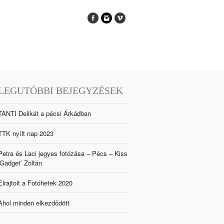
LEGUTÓBBI BEJEGYZÉSEK
TANTI Delikát a pécsi Árkádban
TTK nyílt nap 2023
Petra és Laci jegyes fotózása – Pécs – Kiss
‘Gadget’ Zoltán
Elrajtolt a Fotóhetek 2020
Ahol minden elkezdődött