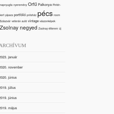
Orfű
Palkonya
napnyugta
nyeremény
Pintér-
pécs
portfólió
kert
pipacs
présház
room
vintage
Szászvár
veterán autó
vászonképek
Zsolnay negyed
Zsolnay étterem
új
ARCHÍVUM
2023. január
2020. november
2020. június
2019. július
2019. június
2019. május