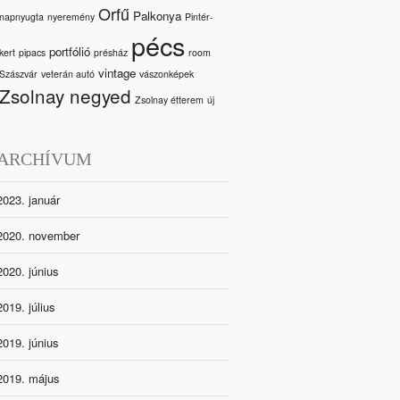
Orfű
Palkonya
napnyugta
nyeremény
Pintér-
pécs
portfólió
kert
pipacs
présház
room
vintage
Szászvár
veterán autó
vászonképek
Zsolnay negyed
Zsolnay étterem
új
ARCHÍVUM
2023. január
2020. november
2020. június
2019. július
2019. június
2019. május