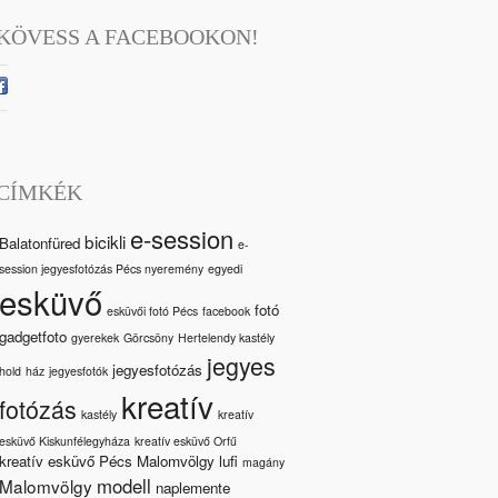
KÖVESS A FACEBOOKON!
CÍMKÉK
e-session
bicikli
Balatonfüred
e-
session jegyesfotózás Pécs nyeremény
egyedi
esküvő
fotó
esküvői fotó Pécs
facebook
gadgetfoto
gyerekek
Görcsöny
Hertelendy kastély
jegyes
jegyesfotózás
hold
ház
jegyesfotók
kreatív
fotózás
kastély
kreatív
esküvő Kiskunfélegyháza
kreatív esküvő Orfű
kreatív esküvő Pécs Malomvölgy
lufi
magány
modell
Malomvölgy
naplemente