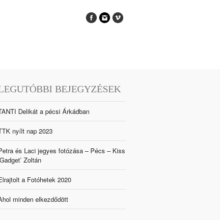
LEGUTÓBBI BEJEGYZÉSEK
TANTI Delikát a pécsi Árkádban
TTK nyílt nap 2023
Petra és Laci jegyes fotózása – Pécs – Kiss
‘Gadget’ Zoltán
Elrajtolt a Fotóhetek 2020
Ahol minden elkezdődött