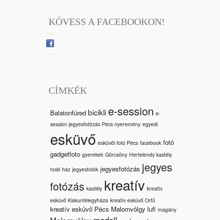
KÖVESS A FACEBOOKON!
CÍMKÉK
e-session
bicikli
Balatonfüred
e-
session jegyesfotózás Pécs nyeremény
egyedi
esküvő
fotó
esküvői fotó Pécs
facebook
gadgetfoto
gyerekek
Görcsöny
Hertelendy kastély
jegyes
jegyesfotózás
hold
ház
jegyesfotók
kreatív
fotózás
kastély
kreatív
esküvő Kiskunfélegyháza
kreatív esküvő Orfű
kreatív esküvő Pécs Malomvölgy
lufi
magány
modell
Malomvölgy