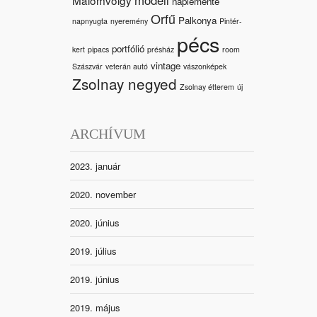
naplemente
Orfű
Palkonya
napnyugta
nyeremény
Pintér-
pécs
portfólió
kert
pipacs
présház
room
vintage
Szászvár
veterán autó
vászonképek
Zsolnay negyed
Zsolnay étterem
új
ARCHÍVUM
2023. január
2020. november
2020. június
2019. július
2019. június
2019. május