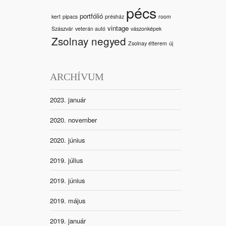
pécs
portfólió
kert
pipacs
présház
room
vintage
Szászvár
veterán autó
vászonképek
Zsolnay negyed
Zsolnay étterem
új
ARCHÍVUM
2023. január
2020. november
2020. június
2019. július
2019. június
2019. május
2019. január