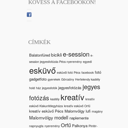
KÖVESS A FACEBOOKON!
CÍMKÉK
e-session
bicikli
Balatonfüred
e-
session jegyesfotózás Pécs nyeremény
egyedi
esküvő
fotó
esküvői fotó Pécs
facebook
gadgetfoto
gyerekek
Görcsöny
Hertelendy kastély
jegyes
jegyesfotózás
hold
ház
jegyesfotók
kreatív
fotózás
kastély
kreatív
esküvő Kiskunfélegyháza
kreatív esküvő Orfű
kreatív esküvő Pécs Malomvölgy
lufi
magány
modell
Malomvölgy
naplemente
Orfű
Palkonya
napnyugta
nyeremény
Pintér-