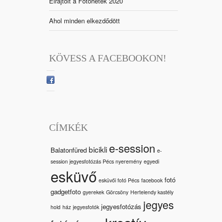
Elrajtolt a Fotóhetek 2020
Ahol minden elkezdődött
KÖVESS A FACEBOOKON!
CÍMKÉK
e-session
bicikli
Balatonfüred
e-
session jegyesfotózás Pécs nyeremény
egyedi
esküvő
fotó
esküvői fotó Pécs
facebook
gadgetfoto
gyerekek
Görcsöny
Hertelendy kastély
jegyes
jegyesfotózás
hold
ház
jegyesfotók