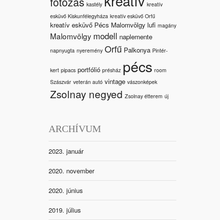
kreatív
fotózás
kastély
kreatív
esküvő Kiskunfélegyháza
kreatív esküvő Orfű
kreatív esküvő Pécs Malomvölgy
lufi
magány
modell
Malomvölgy
naplemente
Orfű
Palkonya
napnyugta
nyeremény
Pintér-
pécs
portfólió
kert
pipacs
présház
room
vintage
Szászvár
veterán autó
vászonképek
Zsolnay negyed
Zsolnay étterem
új
ARCHÍVUM
2023. január
2020. november
2020. június
2019. július