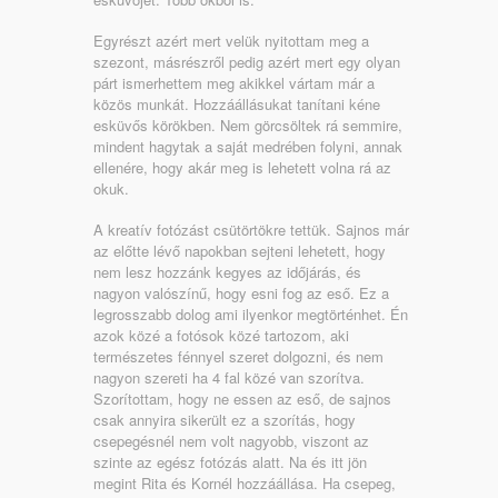
Egyrészt azért mert velük nyitottam meg a
szezont, másrészről pedig azért mert egy olyan
párt ismerhettem meg akikkel vártam már a
közös munkát. Hozzáállásukat tanítani kéne
esküvős körökben. Nem görcsöltek rá semmire,
mindent hagytak a saját medrében folyni, annak
ellenére, hogy akár meg is lehetett volna rá az
okuk.
A kreatív fotózást csütörtökre tettük. Sajnos már
az előtte lévő napokban sejteni lehetett, hogy
nem lesz hozzánk kegyes az időjárás, és
nagyon valószínű, hogy esni fog az eső. Ez a
legrosszabb dolog ami ilyenkor megtörténhet. Én
azok közé a fotósok közé tartozom, aki
természetes fénnyel szeret dolgozni, és nem
nagyon szereti ha 4 fal közé van szorítva.
Szorítottam, hogy ne essen az eső, de sajnos
csak annyira sikerült ez a szorítás, hogy
csepegésnél nem volt nagyobb, viszont az
szinte az egész fotózás alatt. Na és itt jön
megint Rita és Kornél hozzáállása. Ha csepeg,