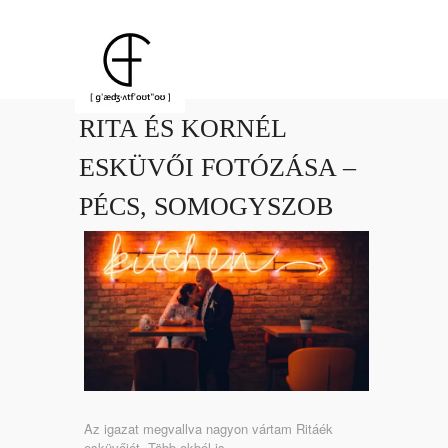
RITA ÉS KORNÉL
ESKÜVŐI FOTÓZÁSA –
PÉCS, SOMOGYSZOB
Az igazat megvallva nagyon vártam Ritáék
esküvőjét. Több okból is.