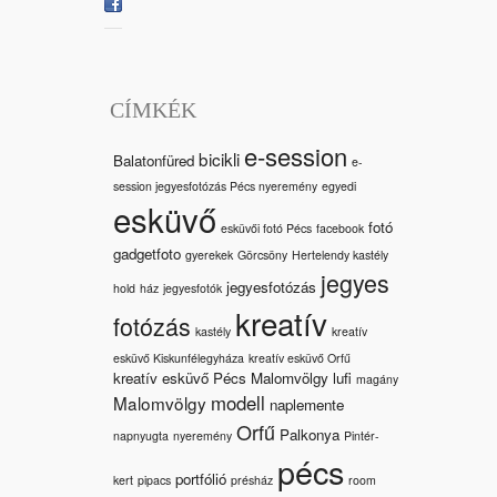
CÍMKÉK
e-session
bicikli
Balatonfüred
e-
session jegyesfotózás Pécs nyeremény
egyedi
esküvő
fotó
esküvői fotó Pécs
facebook
gadgetfoto
gyerekek
Görcsöny
Hertelendy kastély
jegyes
jegyesfotózás
hold
ház
jegyesfotók
kreatív
fotózás
kastély
kreatív
esküvő Kiskunfélegyháza
kreatív esküvő Orfű
kreatív esküvő Pécs Malomvölgy
lufi
magány
modell
Malomvölgy
naplemente
Orfű
Palkonya
napnyugta
nyeremény
Pintér-
pécs
portfólió
kert
pipacs
présház
room