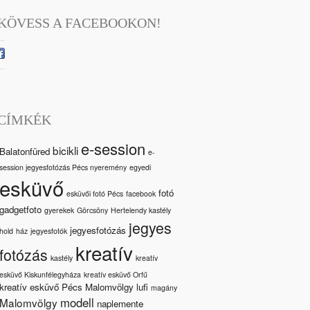
KÖVESS A FACEBOOKON!
CÍMKÉK
e-session
bicikli
Balatonfüred
e-
session jegyesfotózás Pécs nyeremény
egyedi
esküvő
fotó
esküvői fotó Pécs
facebook
gadgetfoto
gyerekek
Görcsöny
Hertelendy kastély
jegyes
jegyesfotózás
hold
ház
jegyesfotók
kreatív
fotózás
kastély
kreatív
esküvő Kiskunfélegyháza
kreatív esküvő Orfű
kreatív esküvő Pécs Malomvölgy
lufi
magány
modell
Malomvölgy
naplemente