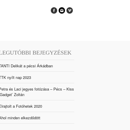
LEGUTÓBBI BEJEGYZÉSEK
TANTI Delikát a pécsi Árkádban
TTK nyílt nap 2023
Petra és Laci jegyes fotózása – Pécs – Kiss
‘Gadget’ Zoltán
Elrajtolt a Fotóhetek 2020
Ahol minden elkezdődött