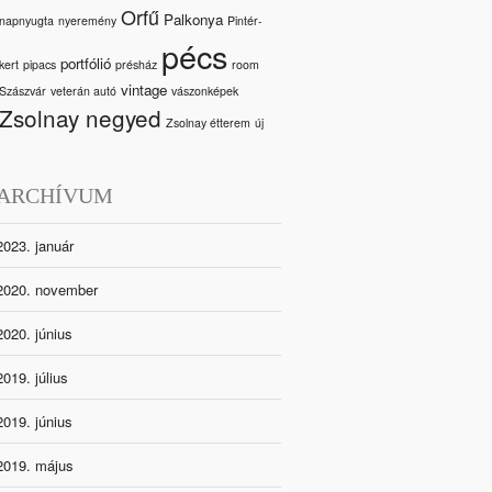
Orfű
Palkonya
napnyugta
nyeremény
Pintér-
pécs
portfólió
kert
pipacs
présház
room
vintage
Szászvár
veterán autó
vászonképek
Zsolnay negyed
Zsolnay étterem
új
ARCHÍVUM
2023. január
2020. november
2020. június
2019. július
2019. június
2019. május