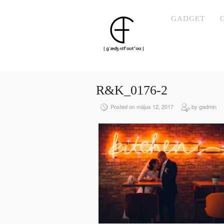
GADGET
R&K_0176-2
Posted on május 12, 2017
by gadmin