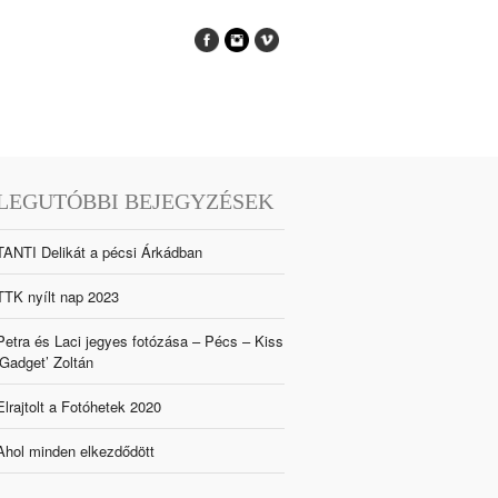
LEGUTÓBBI BEJEGYZÉSEK
TANTI Delikát a pécsi Árkádban
TTK nyílt nap 2023
Petra és Laci jegyes fotózása – Pécs – Kiss
‘Gadget’ Zoltán
Elrajtolt a Fotóhetek 2020
Ahol minden elkezdődött