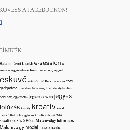
KÖVESS A FACEBOOKON!
CÍMKÉK
e-session
bicikli
Balatonfüred
e-
session jegyesfotózás Pécs nyeremény
egyedi
esküvő
fotó
esküvői fotó Pécs
facebook
gadgetfoto
gyerekek
Görcsöny
Hertelendy kastély
jegyes
jegyesfotózás
hold
ház
jegyesfotók
kreatív
fotózás
kastély
kreatív
esküvő Kiskunfélegyháza
kreatív esküvő Orfű
kreatív esküvő Pécs Malomvölgy
lufi
magány
modell
Malomvölgy
naplemente