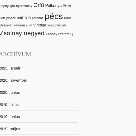
Orfű
Palkonya
napnyugta
nyeremény
Pintér-
pécs
portfólió
kert
pipacs
présház
room
vintage
Szászvár
veterán autó
vászonképek
Zsolnay negyed
Zsolnay étterem
új
ARCHÍVUM
2023. január
2020. november
2020. június
2019. július
2019. június
2019. május