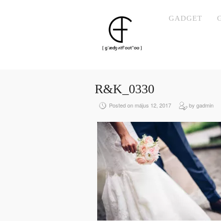
GADGET
R&K_0330
Posted on május 12, 2017
by gadmin