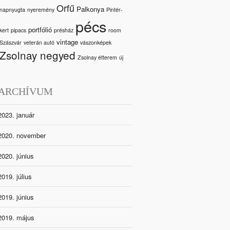
Orfű
Palkonya
napnyugta
nyeremény
Pintér-
pécs
portfólió
kert
pipacs
présház
room
vintage
Szászvár
veterán autó
vászonképek
Zsolnay negyed
Zsolnay étterem
új
ARCHÍVUM
2023. január
2020. november
2020. június
2019. július
2019. június
2019. május