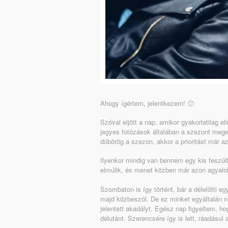
Ahogy ígértem, jelentkezem! 🙂
Szóval eljött a nap, amikor gyakorlatilag 
jegyes fotózások általában a szezont mege
dübörög a szezon, akkor a prioritást már az
Ilyenkor mindig van bennem egy kis feszü
elmúlik, és menet közben már azon agyalok,
Szombaton is így történt, bár a délelőtti eg
majd közbeszól. De ez minket egyáltalán n
jelentett akadályt. Egész nap figyeltem, 
délutánt. Szerencsére így is lett, ráadásul 