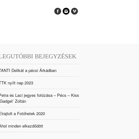
LEGUTÓBBI BEJEGYZÉSEK
TANTI Delikát a pécsi Árkádban
TTK nyílt nap 2023
Petra és Laci jegyes fotózása – Pécs – Kiss
‘Gadget’ Zoltán
Elrajtolt a Fotóhetek 2020
Ahol minden elkezdődött