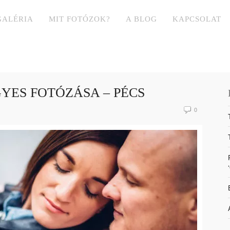
GALÉRIA
MIT FOTÓZOK?
A BLOG
KAPCSOLAT
GYES FOTÓZÁSA – PÉCS
0