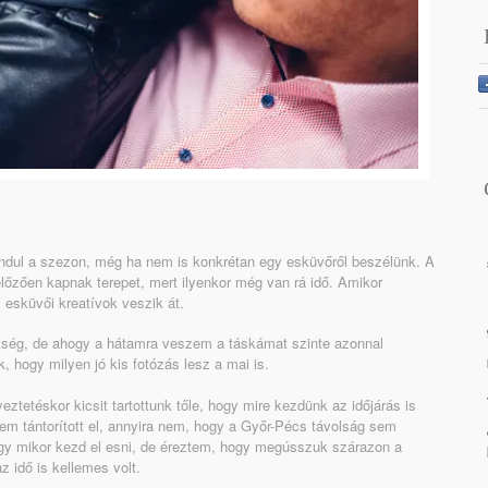
elindul a szezon, még ha nem is konkrétan egy esküvőről beszélünk. A
lőzően kapnak terepet, mert ilyenkor még van rá idő. Amikor
 esküvői kreatívok veszik át.
ltség, de ahogy a hátamra veszem a táskámat szinte azonnal
 hogy milyen jó kis fotózás lesz a mai is.
yeztetéskor kicsit tartottunk tőle, hogy mire kezdünk az időjárás is
em tántorított el, annyira nem, hogy a Győr-Pécs távolság sem
hogy mikor kezd el esni, de éreztem, hogy megússzuk szárazon a
az idő is kellemes volt.