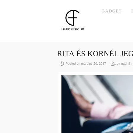
GADGET
RITA ÉS KORNÉL JE
Posted on március 20, 2017
by gadmin