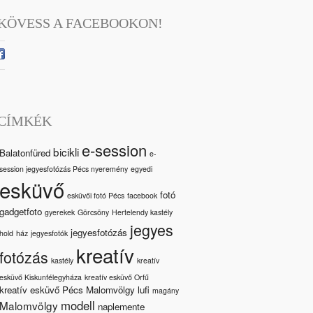
KÖVESS A FACEBOOKON!
CÍMKÉK
e-session
bicikli
Balatonfüred
e-
session jegyesfotózás Pécs nyeremény
egyedi
esküvő
fotó
esküvői fotó Pécs
facebook
gadgetfoto
gyerekek
Görcsöny
Hertelendy kastély
jegyes
jegyesfotózás
hold
ház
jegyesfotók
kreatív
fotózás
kastély
kreatív
esküvő Kiskunfélegyháza
kreatív esküvő Orfű
kreatív esküvő Pécs Malomvölgy
lufi
magány
modell
Malomvölgy
naplemente