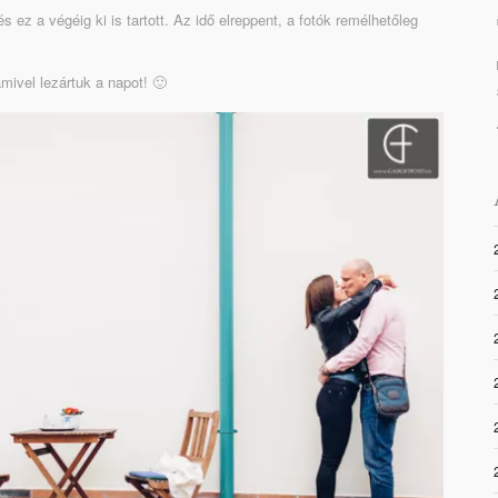
 ez a végéig ki is tartott. Az idő elreppent, a fotók remélhetőleg
mivel lezártuk a napot! 🙂