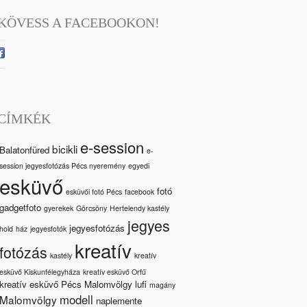
KÖVESS A FACEBOOKON!
CÍMKÉK
e-session
bicikli
Balatonfüred
e-
session jegyesfotózás Pécs nyeremény
egyedi
esküvő
fotó
esküvői fotó Pécs
facebook
gadgetfoto
gyerekek
Görcsöny
Hertelendy kastély
jegyes
jegyesfotózás
hold
ház
jegyesfotók
kreatív
fotózás
kastély
kreatív
esküvő Kiskunfélegyháza
kreatív esküvő Orfű
kreatív esküvő Pécs Malomvölgy
lufi
magány
modell
Malomvölgy
naplemente