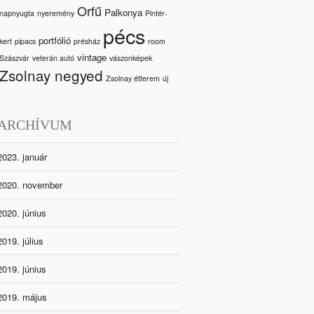
Orfű
Palkonya
napnyugta
nyeremény
Pintér-
pécs
portfólió
kert
pipacs
présház
room
vintage
Szászvár
veterán autó
vászonképek
Zsolnay negyed
Zsolnay étterem
új
ARCHÍVUM
2023. január
2020. november
2020. június
2019. július
2019. június
2019. május