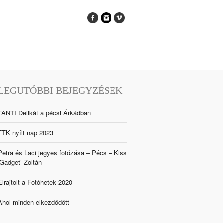
LEGUTÓBBI BEJEGYZÉSEK
TANTI Delikát a pécsi Árkádban
TTK nyílt nap 2023
Petra és Laci jegyes fotózása – Pécs – Kiss
‘Gadget’ Zoltán
Elrajtolt a Fotóhetek 2020
Ahol minden elkezdődött