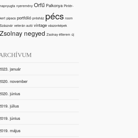
Orfű
Palkonya
napnyugta
nyeremény
Pintér-
pécs
portfólió
kert
pipacs
présház
room
vintage
Szászvár
veterán autó
vászonképek
Zsolnay negyed
Zsolnay étterem
új
ARCHÍVUM
2023. január
2020. november
2020. június
2019. július
2019. június
2019. május