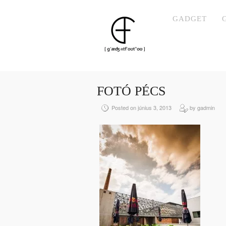
GADGET
FOTÓ PÉCS
Posted on június 3, 2013
by gadmin