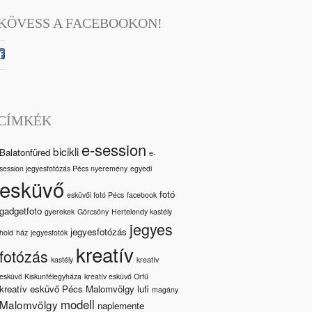
KÖVESS A FACEBOOKON!
CÍMKÉK
e-session
bicikli
Balatonfüred
e-
session jegyesfotózás Pécs nyeremény
egyedi
esküvő
fotó
esküvői fotó Pécs
facebook
gadgetfoto
gyerekek
Görcsöny
Hertelendy kastély
jegyes
jegyesfotózás
hold
ház
jegyesfotók
kreatív
fotózás
kastély
kreatív
esküvő Kiskunfélegyháza
kreatív esküvő Orfű
kreatív esküvő Pécs Malomvölgy
lufi
magány
modell
Malomvölgy
naplemente