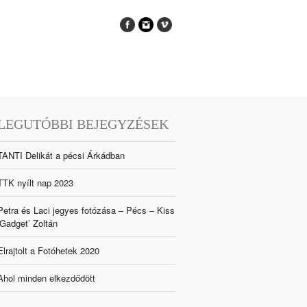
LEGUTÓBBI BEJEGYZÉSEK
TANTI Delikát a pécsi Árkádban
TTK nyílt nap 2023
Petra és Laci jegyes fotózása – Pécs – Kiss
‘Gadget’ Zoltán
Elrajtolt a Fotóhetek 2020
Ahol minden elkezdődött