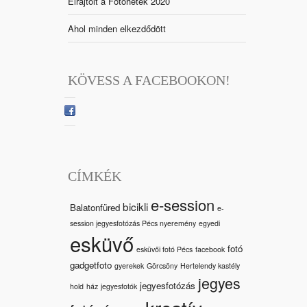
Elrajtolt a Fotóhetek 2020
Ahol minden elkezdődött
KÖVESS A FACEBOOKON!
CÍMKÉK
e-session
bicikli
Balatonfüred
e-
session jegyesfotózás Pécs nyeremény
egyedi
esküvő
fotó
esküvői fotó Pécs
facebook
gadgetfoto
gyerekek
Görcsöny
Hertelendy kastély
jegyes
jegyesfotózás
hold
ház
jegyesfotók