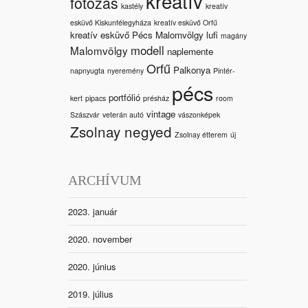
kreatív
fotózás
kastély
kreatív
esküvő Kiskunfélegyháza
kreatív esküvő Orfű
kreatív esküvő Pécs Malomvölgy
lufi
magány
modell
Malomvölgy
naplemente
Orfű
Palkonya
napnyugta
nyeremény
Pintér-
pécs
portfólió
kert
pipacs
présház
room
vintage
Szászvár
veterán autó
vászonképek
Zsolnay negyed
Zsolnay étterem
új
ARCHÍVUM
2023. január
2020. november
2020. június
2019. július