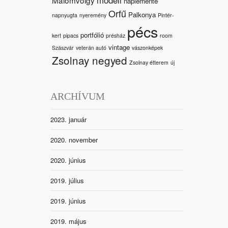
naplemente
Orfű
Palkonya
napnyugta
nyeremény
Pintér-
pécs
portfólió
kert
pipacs
présház
room
vintage
Szászvár
veterán autó
vászonképek
Zsolnay negyed
Zsolnay étterem
új
ARCHÍVUM
2023. január
2020. november
2020. június
2019. július
2019. június
2019. május