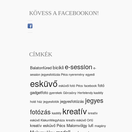
KÖVESS A FACEBOOKON!
CÍMKÉK
e-session
bicikli
Balatonfüred
e-
session jegyesfotózás Pécs nyeremény
egyedi
esküvő
fotó
esküvői fotó Pécs
facebook
gadgetfoto
gyerekek
Görcsöny
Hertelendy kastély
jegyes
jegyesfotózás
hold
ház
jegyesfotók
kreatív
fotózás
kastély
kreatív
esküvő Kiskunfélegyháza
kreatív esküvő Orfű
kreatív esküvő Pécs Malomvölgy
lufi
magány
modell
Malomvölgy