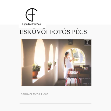
ESKÜVŐI FOTÓS PÉCS
esküvői fotós Pécs