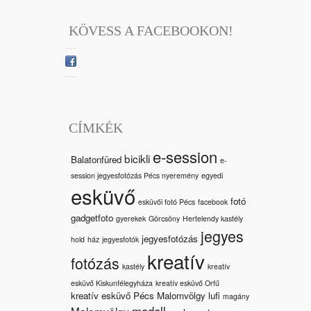
KÖVESS A FACEBOOKON!
CÍMKÉK
e-session
bicikli
Balatonfüred
e-
session jegyesfotózás Pécs nyeremény
egyedi
esküvő
fotó
esküvői fotó Pécs
facebook
gadgetfoto
gyerekek
Görcsöny
Hertelendy kastély
jegyes
jegyesfotózás
hold
ház
jegyesfotók
kreatív
fotózás
kastély
kreatív
esküvő Kiskunfélegyháza
kreatív esküvő Orfű
kreatív esküvő Pécs Malomvölgy
lufi
magány
modell
Malomvölgy