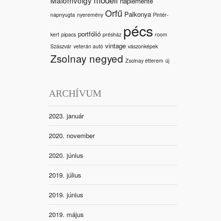
naplemente
Orfű
Palkonya
napnyugta
nyeremény
Pintér-
pécs
portfólió
kert
pipacs
présház
room
vintage
Szászvár
veterán autó
vászonképek
Zsolnay negyed
Zsolnay étterem
új
ARCHÍVUM
2023. január
2020. november
2020. június
2019. július
2019. június
2019. május