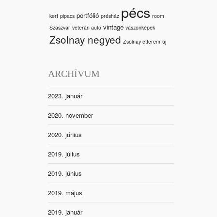
pécs
portfólió
kert
pipacs
présház
room
vintage
Szászvár
veterán autó
vászonképek
Zsolnay negyed
Zsolnay étterem
új
ARCHÍVUM
2023. január
2020. november
2020. június
2019. július
2019. június
2019. május
2019. január