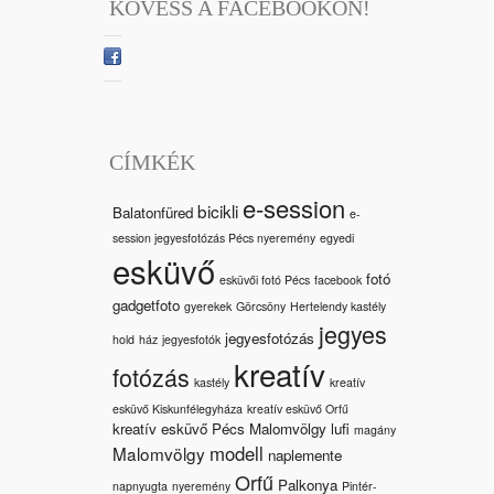
KÖVESS A FACEBOOKON!
CÍMKÉK
e-session
bicikli
Balatonfüred
e-
session jegyesfotózás Pécs nyeremény
egyedi
esküvő
fotó
esküvői fotó Pécs
facebook
gadgetfoto
gyerekek
Görcsöny
Hertelendy kastély
jegyes
jegyesfotózás
hold
ház
jegyesfotók
kreatív
fotózás
kastély
kreatív
esküvő Kiskunfélegyháza
kreatív esküvő Orfű
kreatív esküvő Pécs Malomvölgy
lufi
magány
modell
Malomvölgy
naplemente
Orfű
Palkonya
napnyugta
nyeremény
Pintér-