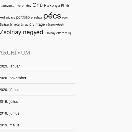
Orfű
Palkonya
napnyugta
nyeremény
Pintér-
pécs
portfólió
kert
pipacs
présház
room
vintage
Szászvár
veterán autó
vászonképek
Zsolnay negyed
Zsolnay étterem
új
ARCHÍVUM
2023. január
2020. november
2020. június
2019. július
2019. június
2019. május