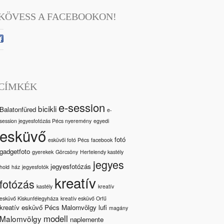
KÖVESS A FACEBOOKON!
CÍMKÉK
e-session
bicikli
Balatonfüred
e-
session jegyesfotózás Pécs nyeremény
egyedi
esküvő
fotó
esküvői fotó Pécs
facebook
gadgetfoto
gyerekek
Görcsöny
Hertelendy kastély
jegyes
jegyesfotózás
hold
ház
jegyesfotók
kreatív
fotózás
kastély
kreatív
esküvő Kiskunfélegyháza
kreatív esküvő Orfű
kreatív esküvő Pécs Malomvölgy
lufi
magány
modell
Malomvölgy
naplemente