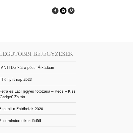
LEGUTÓBBI BEJEGYZÉSEK
TANTI Delikát a pécsi Árkádban
TTK nyílt nap 2023
Petra és Laci jegyes fotózása – Pécs – Kiss
‘Gadget’ Zoltán
Elrajtolt a Fotóhetek 2020
Ahol minden elkezdődött