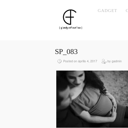
GADGET
SP_083
Posted on április 4, 2017
by gadmin