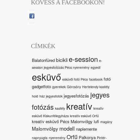
KÖVESS A FACEBOOKON!
CÍMKÉK
e-session
bicikli
Balatonfüred
e-
session jegyesfotózás Pécs nyeremény
egyedi
esküvő
fotó
esküvői fotó Pécs
facebook
gadgetfoto
gyerekek
Görcsöny
Hertelendy kastély
jegyes
jegyesfotózás
hold
ház
jegyesfotók
kreatív
fotózás
kastély
kreatív
esküvő Kiskunfélegyháza
kreatív esküvő Orfű
kreatív esküvő Pécs Malomvölgy
lufi
magány
modell
Malomvölgy
naplemente
Orfű
Palkonya
napnyugta
nyeremény
Pintér-