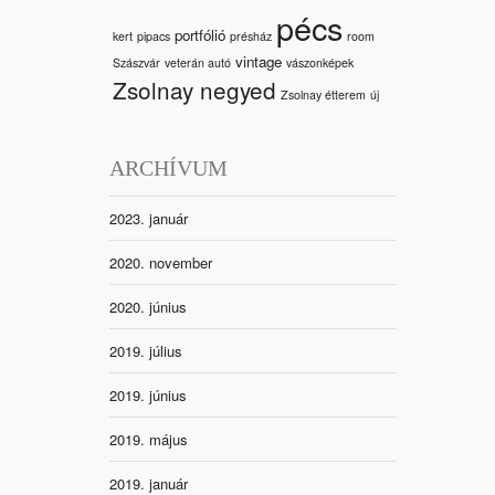
pécs
portfólió
kert
pipacs
présház
room
vintage
Szászvár
veterán autó
vászonképek
Zsolnay negyed
Zsolnay étterem
új
ARCHÍVUM
2023. január
2020. november
2020. június
2019. július
2019. június
2019. május
2019. január