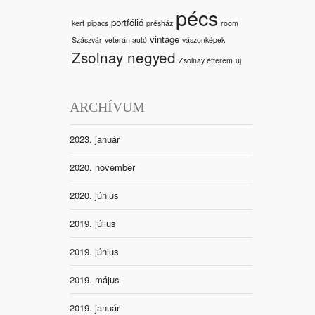
pécs
portfólió
kert
pipacs
présház
room
vintage
Szászvár
veterán autó
vászonképek
Zsolnay negyed
Zsolnay étterem
új
ARCHÍVUM
2023. január
2020. november
2020. június
2019. július
2019. június
2019. május
2019. január