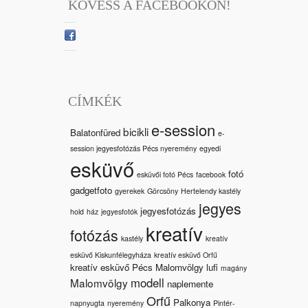
KÖVESS A FACEBOOKON!
CÍMKÉK
e-session
bicikli
Balatonfüred
e-
session jegyesfotózás Pécs nyeremény
egyedi
esküvő
fotó
esküvői fotó Pécs
facebook
gadgetfoto
gyerekek
Görcsöny
Hertelendy kastély
jegyes
jegyesfotózás
hold
ház
jegyesfotók
kreatív
fotózás
kastély
kreatív
esküvő Kiskunfélegyháza
kreatív esküvő Orfű
kreatív esküvő Pécs Malomvölgy
lufi
magány
modell
Malomvölgy
naplemente
Orfű
Palkonya
napnyugta
nyeremény
Pintér-