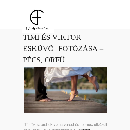
TIMI ÉS VIKTOR
ESKÜVŐI FOTÓZÁSA –
PÉCS, ORFŰ
Timiék szerettek volna városi és természetközeli
fotókat is, így a választásuk a
Zsolnay