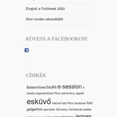
Elrajtolt a Fotóhetek 2020
Ahol minden elkezdődött
KÖVESS A FACEBOOKON!
CÍMKÉK
e-session
bicikli
Balatonfüred
e-
session jegyesfotózás Pécs nyeremény
egyedi
esküvő
fotó
esküvői fotó Pécs
facebook
gadgetfoto
gyerekek
Görcsöny
Hertelendy kastély
jegyes
jegyesfotózás