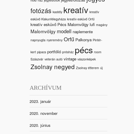
hold
ház
jegyesfotók
kreatív
fotózás
kastély
kreatív
esküvő Kiskunfélegyháza
kreatív esküvő Orfű
kreatív esküvő Pécs Malomvölgy
lufi
magány
modell
Malomvölgy
naplemente
Orfű
Palkonya
napnyugta
nyeremény
Pintér-
pécs
portfólió
kert
pipacs
présház
room
vintage
Szászvár
veterán autó
vászonképek
Zsolnay negyed
Zsolnay étterem
új
ARCHÍVUM
2023. január
2020. november
2020. június