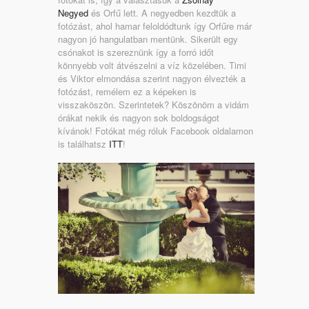
Negyed
és Orfű lett. A negyedben kezdtük a
fotózást, ahol hamar feloldódtunk így Orfűre már
nagyon jó hangulatban mentünk. Sikerült egy
csónakot is szereznünk így a forró időt
könnyebb volt átvészelni a víz közelében. Timi
és Viktor elmondása szerint nagyon élvezték a
fotózást, remélem ez a képeken is
visszaköszön. Szerintetek? Köszönöm a vidám
órákat nekik és nagyon sok boldogságot
kívánok! Fotókat még róluk Facebook oldalamon
is találhatsz
ITT
!