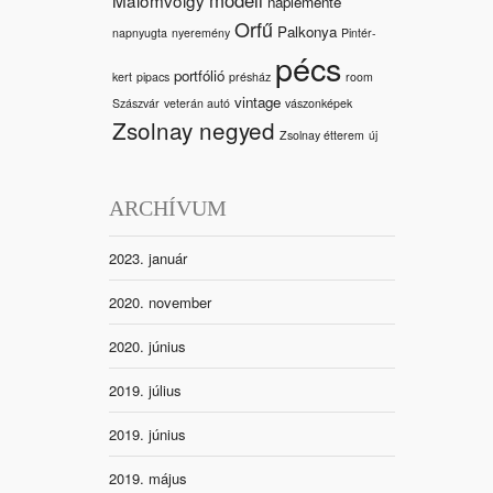
naplemente
Orfű
Palkonya
napnyugta
nyeremény
Pintér-
pécs
portfólió
kert
pipacs
présház
room
vintage
Szászvár
veterán autó
vászonképek
Zsolnay negyed
Zsolnay étterem
új
ARCHÍVUM
2023. január
2020. november
2020. június
2019. július
2019. június
2019. május