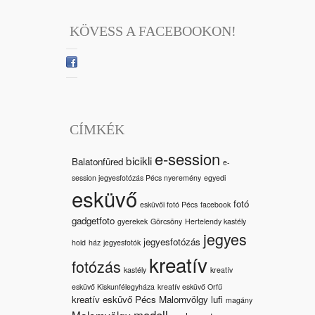
KÖVESS A FACEBOOKON!
CÍMKÉK
e-session
bicikli
Balatonfüred
e-
session jegyesfotózás Pécs nyeremény
egyedi
esküvő
fotó
esküvői fotó Pécs
facebook
gadgetfoto
gyerekek
Görcsöny
Hertelendy kastély
jegyes
jegyesfotózás
hold
ház
jegyesfotók
kreatív
fotózás
kastély
kreatív
esküvő Kiskunfélegyháza
kreatív esküvő Orfű
kreatív esküvő Pécs Malomvölgy
lufi
magány
modell
Malomvölgy