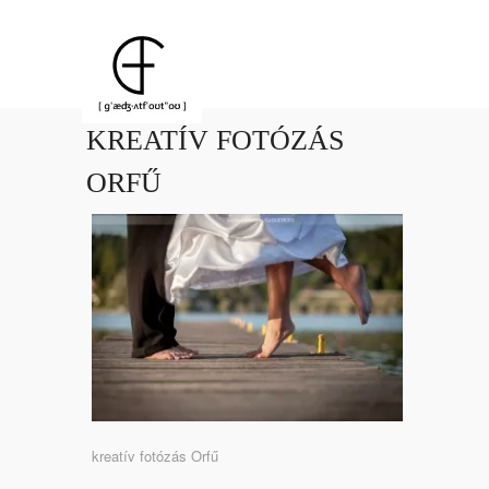
KREATÍV FOTÓZÁS
ORFŰ
kreatív fotózás Orfű