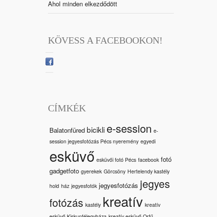
Ahol minden elkezdődött
KÖVESS A FACEBOOKON!
CÍMKÉK
e-session
bicikli
Balatonfüred
e-
session jegyesfotózás Pécs nyeremény
egyedi
esküvő
fotó
esküvői fotó Pécs
facebook
gadgetfoto
gyerekek
Görcsöny
Hertelendy kastély
jegyes
jegyesfotózás
hold
ház
jegyesfotók
kreatív
fotózás
kastély
kreatív
esküvő Kiskunfélegyháza
kreatív esküvő Orfű