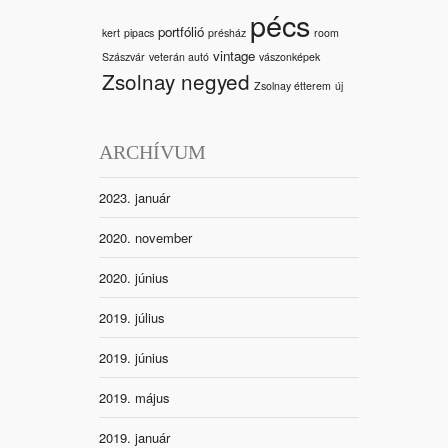
pécs
portfólió
kert
pipacs
présház
room
vintage
Szászvár
veterán autó
vászonképek
Zsolnay negyed
Zsolnay étterem
új
ARCHÍVUM
2023. január
2020. november
2020. június
2019. július
2019. június
2019. május
2019. január