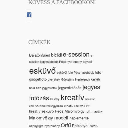
KÖVESS A FACEBOOKON!
CÍMKÉK
e-session
bicikli
Balatonfüred
e-
session jegyesfotózás Pécs nyeremény
egyedi
esküvő
fotó
esküvői fotó Pécs
facebook
gadgetfoto
gyerekek
Görcsöny
Hertelendy kastély
jegyes
jegyesfotózás
hold
ház
jegyesfotók
kreatív
fotózás
kastély
kreatív
esküvő Kiskunfélegyháza
kreatív esküvő Orfű
kreatív esküvő Pécs Malomvölgy
lufi
magány
modell
Malomvölgy
naplemente
Orfű
Palkonya
napnyugta
nyeremény
Pintér-