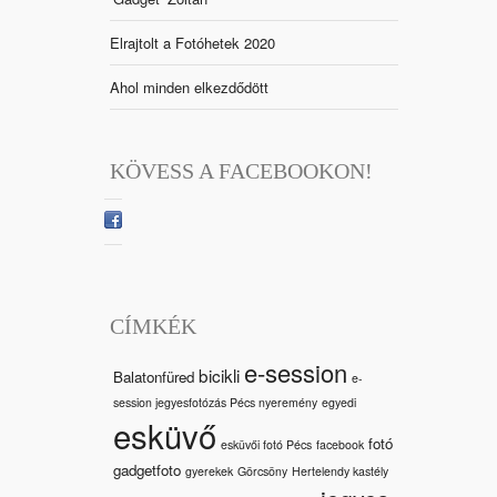
Elrajtolt a Fotóhetek 2020
Ahol minden elkezdődött
KÖVESS A FACEBOOKON!
CÍMKÉK
e-session
bicikli
Balatonfüred
e-
session jegyesfotózás Pécs nyeremény
egyedi
esküvő
fotó
esküvői fotó Pécs
facebook
gadgetfoto
gyerekek
Görcsöny
Hertelendy kastély