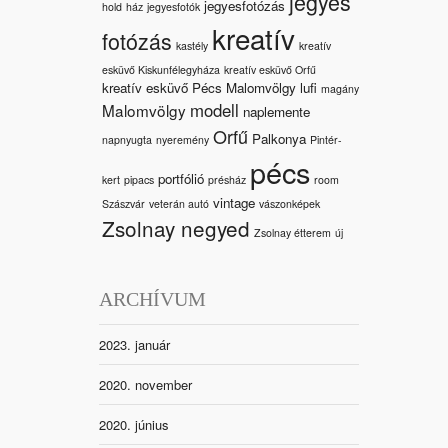
jegyes
jegyesfotózás
hold
ház
jegyesfotók
kreatív
fotózás
kastély
kreatív
esküvő Kiskunfélegyháza
kreatív esküvő Orfű
kreatív esküvő Pécs Malomvölgy
lufi
magány
modell
Malomvölgy
naplemente
Orfű
Palkonya
napnyugta
nyeremény
Pintér-
pécs
portfólió
kert
pipacs
présház
room
vintage
Szászvár
veterán autó
vászonképek
Zsolnay negyed
Zsolnay étterem
új
ARCHÍVUM
2023. január
2020. november
2020. június