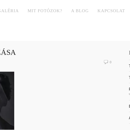
GALÉRIA
MIT FOTÓZOK?
A BLOG
KAPCSOLAT
ZÁSA
0