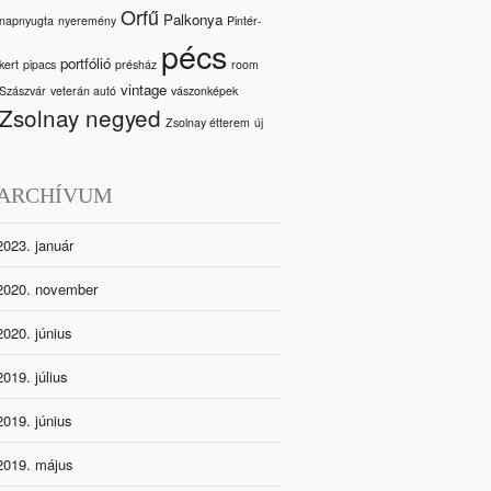
Orfű
Palkonya
napnyugta
nyeremény
Pintér-
pécs
portfólió
kert
pipacs
présház
room
vintage
Szászvár
veterán autó
vászonképek
Zsolnay negyed
Zsolnay étterem
új
ARCHÍVUM
2023. január
2020. november
2020. június
2019. július
2019. június
2019. május