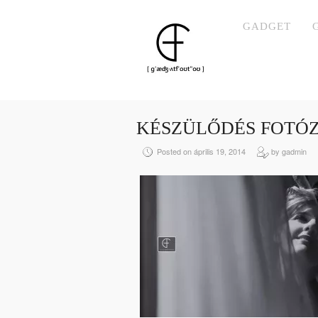
GADGET
KÉSZÜLŐDÉS FOTÓ
Posted on április 19, 2014
by gadmin