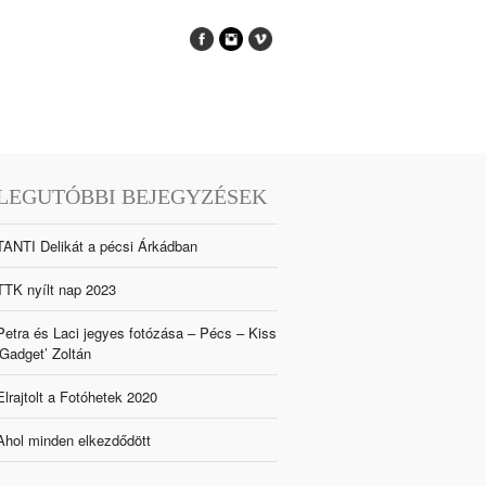
LEGUTÓBBI BEJEGYZÉSEK
TANTI Delikát a pécsi Árkádban
TTK nyílt nap 2023
Petra és Laci jegyes fotózása – Pécs – Kiss
‘Gadget’ Zoltán
Elrajtolt a Fotóhetek 2020
Ahol minden elkezdődött