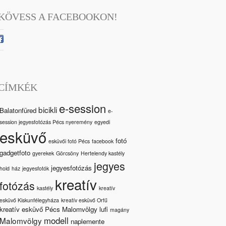
KÖVESS A FACEBOOKON!
CÍMKÉK
e-session
bicikli
Balatonfüred
e-
session jegyesfotózás Pécs nyeremény
egyedi
esküvő
fotó
esküvői fotó Pécs
facebook
gadgetfoto
gyerekek
Görcsöny
Hertelendy kastély
jegyes
jegyesfotózás
hold
ház
jegyesfotók
kreatív
fotózás
kastély
kreatív
esküvő Kiskunfélegyháza
kreatív esküvő Orfű
kreatív esküvő Pécs Malomvölgy
lufi
magány
modell
Malomvölgy
naplemente