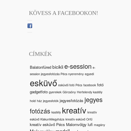
KÖVESS A FACEBOOKON!
CÍMKÉK
e-session
bicikli
Balatonfüred
e-
session jegyesfotózás Pécs nyeremény
egyedi
esküvő
fotó
esküvői fotó Pécs
facebook
gadgetfoto
gyerekek
Görcsöny
Hertelendy kastély
jegyes
jegyesfotózás
hold
ház
jegyesfotók
kreatív
fotózás
kastély
kreatív
esküvő Kiskunfélegyháza
kreatív esküvő Orfű
kreatív esküvő Pécs Malomvölgy
lufi
magány
modell
Malomvölgy