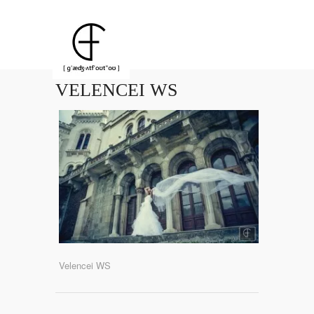
VELENCEI WS
Velencei WS