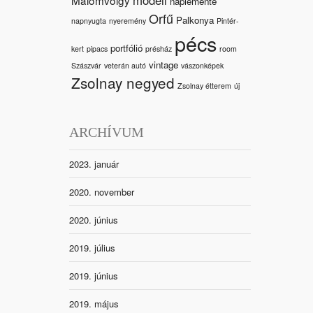
naplemente
Orfű
Palkonya
napnyugta
nyeremény
Pintér-
pécs
portfólió
kert
pipacs
présház
room
vintage
Szászvár
veterán autó
vászonképek
Zsolnay negyed
Zsolnay étterem
új
ARCHÍVUM
2023. január
2020. november
2020. június
2019. július
2019. június
2019. május