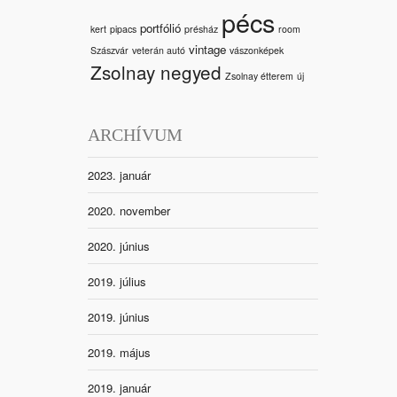
pécs
portfólió
kert
pipacs
présház
room
vintage
Szászvár
veterán autó
vászonképek
Zsolnay negyed
Zsolnay étterem
új
ARCHÍVUM
2023. január
2020. november
2020. június
2019. július
2019. június
2019. május
2019. január