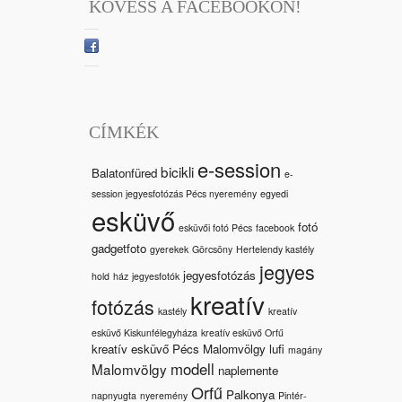
KÖVESS A FACEBOOKON!
CÍMKÉK
e-session
bicikli
Balatonfüred
e-
session jegyesfotózás Pécs nyeremény
egyedi
esküvő
fotó
esküvői fotó Pécs
facebook
gadgetfoto
gyerekek
Görcsöny
Hertelendy kastély
jegyes
jegyesfotózás
hold
ház
jegyesfotók
kreatív
fotózás
kastély
kreatív
esküvő Kiskunfélegyháza
kreatív esküvő Orfű
kreatív esküvő Pécs Malomvölgy
lufi
magány
modell
Malomvölgy
naplemente
Orfű
Palkonya
napnyugta
nyeremény
Pintér-