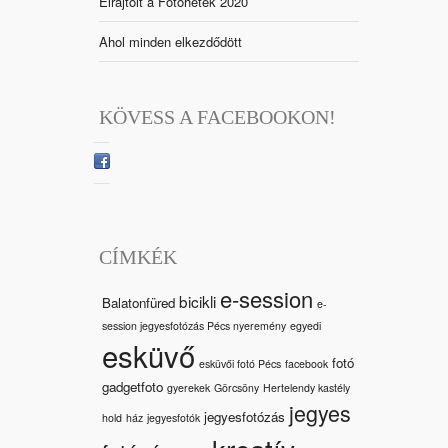
Elrajtolt a Fotóhetek 2020
Ahol minden elkezdődött
KÖVESS A FACEBOOKON!
CÍMKÉK
e-session
bicikli
Balatonfüred
e-
session jegyesfotózás Pécs nyeremény
egyedi
esküvő
fotó
esküvői fotó Pécs
facebook
gadgetfoto
gyerekek
Görcsöny
Hertelendy kastély
jegyes
jegyesfotózás
hold
ház
jegyesfotók