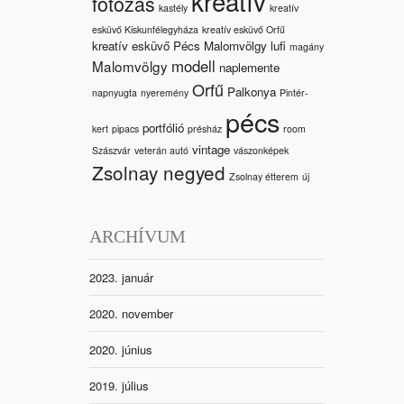
kreatív
fotózás
kastély
kreatív
esküvő Kiskunfélegyháza
kreatív esküvő Orfű
kreatív esküvő Pécs Malomvölgy
lufi
magány
modell
Malomvölgy
naplemente
Orfű
Palkonya
napnyugta
nyeremény
Pintér-
pécs
portfólió
kert
pipacs
présház
room
vintage
Szászvár
veterán autó
vászonképek
Zsolnay negyed
Zsolnay étterem
új
ARCHÍVUM
2023. január
2020. november
2020. június
2019. július