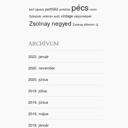
pécs
portfólió
kert
pipacs
présház
room
vintage
Szászvár
veterán autó
vászonképek
Zsolnay negyed
Zsolnay étterem
új
ARCHÍVUM
2023. január
2020. november
2020. június
2019. július
2019. június
2019. május
2019. január