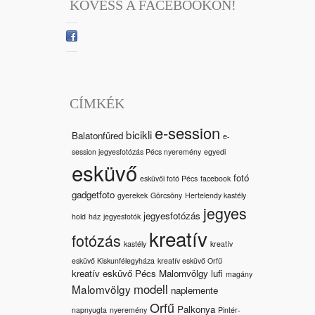
KÖVESS A FACEBOOKON!
CÍMKÉK
e-session
bicikli
Balatonfüred
e-
session jegyesfotózás Pécs nyeremény
egyedi
esküvő
fotó
esküvői fotó Pécs
facebook
gadgetfoto
gyerekek
Görcsöny
Hertelendy kastély
jegyes
jegyesfotózás
hold
ház
jegyesfotók
kreatív
fotózás
kastély
kreatív
esküvő Kiskunfélegyháza
kreatív esküvő Orfű
kreatív esküvő Pécs Malomvölgy
lufi
magány
modell
Malomvölgy
naplemente
Orfű
Palkonya
napnyugta
nyeremény
Pintér-