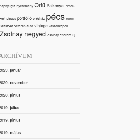
Orfű
Palkonya
napnyugta
nyeremény
Pintér-
pécs
portfólió
kert
pipacs
présház
room
vintage
Szászvár
veterán autó
vászonképek
Zsolnay negyed
Zsolnay étterem
új
ARCHÍVUM
2023. január
2020. november
2020. június
2019. július
2019. június
2019. május