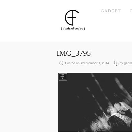
GADGET
IMG_3795
Posted on szeptember 1, 2014
by gadm