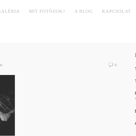
GALÉRIA
MIT FOTÓZOK?
A BLOG
KAPCSOLAT
in
0