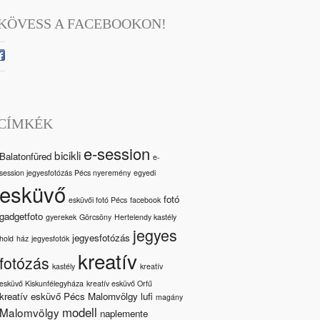
KÖVESS A FACEBOOKON!
CÍMKÉK
e-session
bicikli
Balatonfüred
e-
session jegyesfotózás Pécs nyeremény
egyedi
esküvő
fotó
esküvői fotó Pécs
facebook
gadgetfoto
gyerekek
Görcsöny
Hertelendy kastély
jegyes
jegyesfotózás
hold
ház
jegyesfotók
kreatív
fotózás
kastély
kreatív
esküvő Kiskunfélegyháza
kreatív esküvő Orfű
kreatív esküvő Pécs Malomvölgy
lufi
magány
modell
Malomvölgy
naplemente