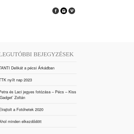
LEGUTÓBBI BEJEGYZÉSEK
TANTI Delikát a pécsi Árkádban
TTK nyílt nap 2023
Petra és Laci jegyes fotózása – Pécs – Kiss
‘Gadget’ Zoltán
Elrajtolt a Fotóhetek 2020
Ahol minden elkezdődött