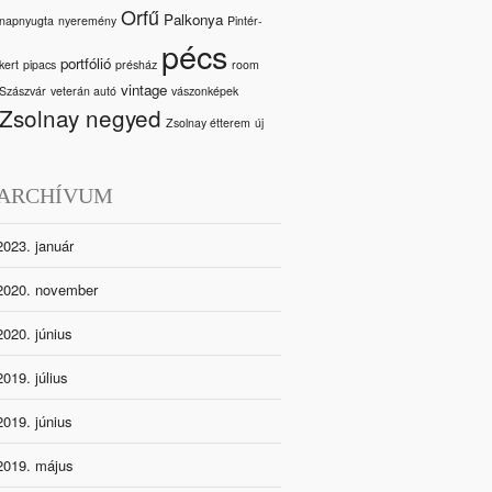
Orfű
Palkonya
napnyugta
nyeremény
Pintér-
pécs
portfólió
kert
pipacs
présház
room
vintage
Szászvár
veterán autó
vászonképek
Zsolnay negyed
Zsolnay étterem
új
ARCHÍVUM
2023. január
2020. november
2020. június
2019. július
2019. június
2019. május