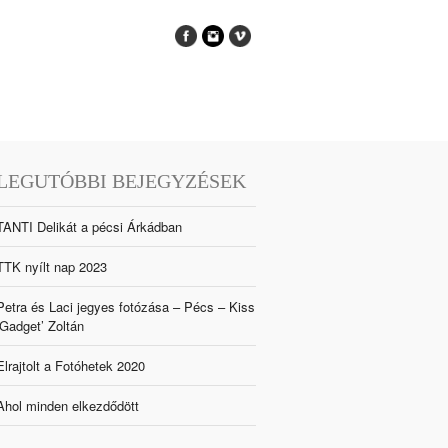
LEGUTÓBBI BEJEGYZÉSEK
TANTI Delikát a pécsi Árkádban
TTK nyílt nap 2023
Petra és Laci jegyes fotózása – Pécs – Kiss
‘Gadget’ Zoltán
Elrajtolt a Fotóhetek 2020
Ahol minden elkezdődött