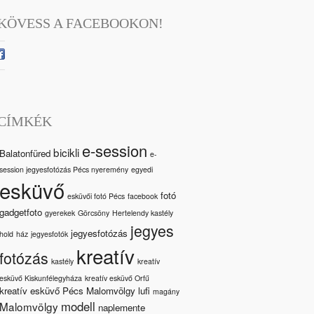
KÖVESS A FACEBOOKON!
CÍMKÉK
e-session
bicikli
Balatonfüred
e-
session jegyesfotózás Pécs nyeremény
egyedi
esküvő
fotó
esküvői fotó Pécs
facebook
gadgetfoto
gyerekek
Görcsöny
Hertelendy kastély
jegyes
jegyesfotózás
hold
ház
jegyesfotók
kreatív
fotózás
kastély
kreatív
esküvő Kiskunfélegyháza
kreatív esküvő Orfű
kreatív esküvő Pécs Malomvölgy
lufi
magány
modell
Malomvölgy
naplemente