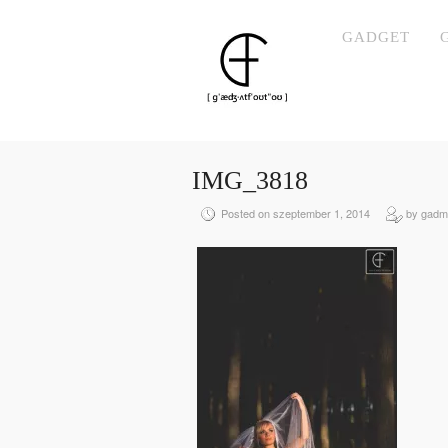
GADGET
IMG_3818
Posted on szeptember 1, 2014
by gadm