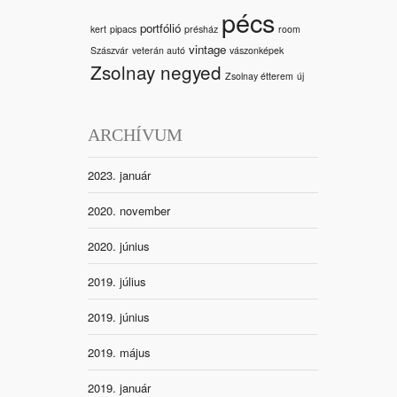
pécs
portfólió
kert
pipacs
présház
room
vintage
Szászvár
veterán autó
vászonképek
Zsolnay negyed
Zsolnay étterem
új
ARCHÍVUM
2023. január
2020. november
2020. június
2019. július
2019. június
2019. május
2019. január