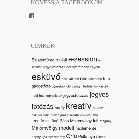
KÖVESS A FACEBOOKON!
CÍMKÉK
e-session
bicikli
Balatonfüred
e-
session jegyesfotózás Pécs nyeremény
egyedi
esküvő
fotó
esküvői fotó Pécs
facebook
gadgetfoto
gyerekek
Görcsöny
Hertelendy kastély
jegyes
jegyesfotózás
hold
ház
jegyesfotók
kreatív
fotózás
kastély
kreatív
esküvő Kiskunfélegyháza
kreatív esküvő Orfű
kreatív esküvő Pécs Malomvölgy
lufi
magány
modell
Malomvölgy
naplemente
Orfű
Palkonya
napnyugta
nyeremény
Pintér-