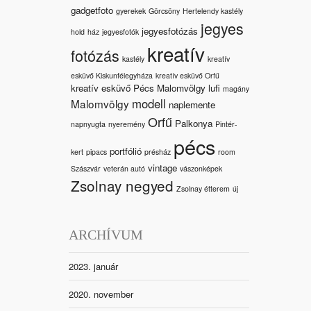
gadgetfoto
gyerekek
Görcsöny
Hertelendy kastély
jegyes
jegyesfotózás
hold
ház
jegyesfotók
kreatív
fotózás
kastély
kreatív
esküvő Kiskunfélegyháza
kreatív esküvő Orfű
kreatív esküvő Pécs Malomvölgy
lufi
magány
modell
Malomvölgy
naplemente
Orfű
Palkonya
napnyugta
nyeremény
Pintér-
pécs
portfólió
kert
pipacs
présház
room
vintage
Szászvár
veterán autó
vászonképek
Zsolnay negyed
Zsolnay étterem
új
ARCHÍVUM
2023. január
2020. november