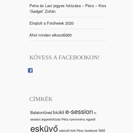
Petra és Laci jegyes fotózása – Pécs – Kiss
‘Gadget’ Zoltán
Elrajtolt a Fotóhetek 2020
Ahol minden elkezdődött
KÖVESS A FACEBOOKON!
CÍMKÉK
e-session
bicikli
Balatonfüred
e-
session jegyesfotózás Pécs nyeremény
egyedi
esküvő
fotó
esküvői fotó Pécs
facebook