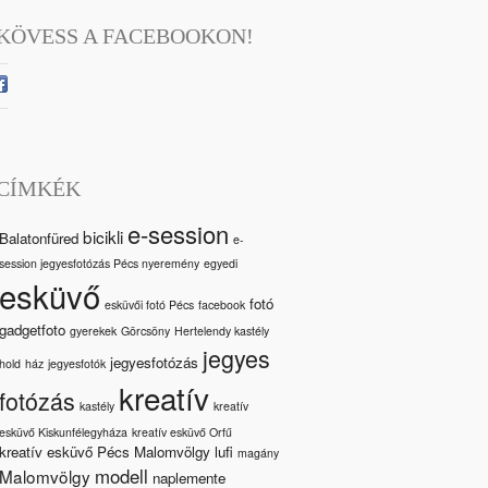
KÖVESS A FACEBOOKON!
CÍMKÉK
e-session
bicikli
Balatonfüred
e-
session jegyesfotózás Pécs nyeremény
egyedi
esküvő
fotó
esküvői fotó Pécs
facebook
gadgetfoto
gyerekek
Görcsöny
Hertelendy kastély
jegyes
jegyesfotózás
hold
ház
jegyesfotók
kreatív
fotózás
kastély
kreatív
esküvő Kiskunfélegyháza
kreatív esküvő Orfű
kreatív esküvő Pécs Malomvölgy
lufi
magány
modell
Malomvölgy
naplemente