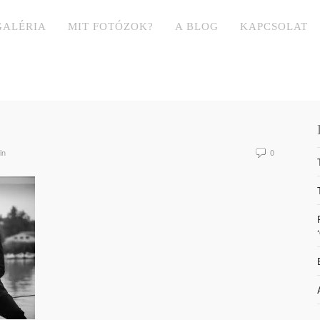
GALÉRIA
MIT FOTÓZOK?
A BLOG
KAPCSOLAT
in
0