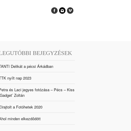
LEGUTÓBBI BEJEGYZÉSEK
TANTI Delikát a pécsi Árkádban
TTK nyílt nap 2023
Petra és Laci jegyes fotózása – Pécs – Kiss
‘Gadget’ Zoltán
Elrajtolt a Fotóhetek 2020
Ahol minden elkezdődött