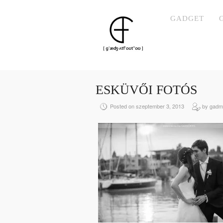
GADGET
ESKÜVŐI FOTÓS
Posted on szeptember 3, 2013
by gadm