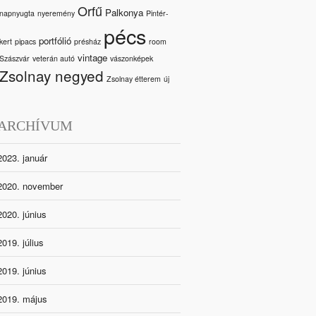
Orfű
Palkonya
napnyugta
nyeremény
Pintér-
pécs
portfólió
kert
pipacs
présház
room
vintage
Szászvár
veterán autó
vászonképek
Zsolnay negyed
Zsolnay étterem
új
ARCHÍVUM
2023. január
2020. november
2020. június
2019. július
2019. június
2019. május